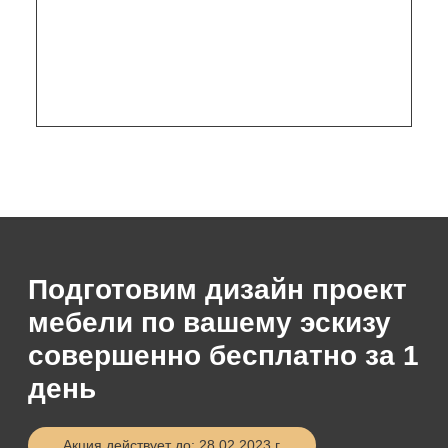
Не допускаем трещин
при сварке
Мебель варит сварщик VI
разряда. Который кропотливо и
внимательно обрабатывает
каждую деталь.
Размеры готового изделия
не отличаются от 3D
модели
Заказать индивидуальный
дизайн-проект