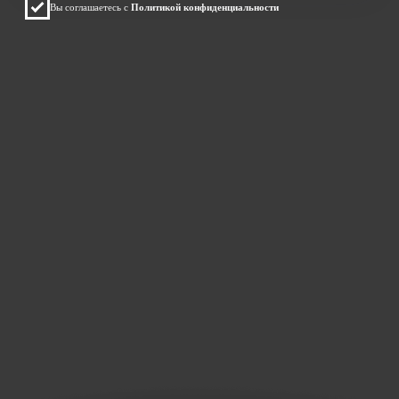
Изготовление
мебели от 2 дней
Евгений Туаев
Директор компании