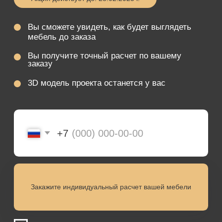
Заказать
Почему
мы №1
в производстве
лофт мебели?
Гарантия на
продукцию 50 лет
Собственный
дизайнер в штате
Изготовили более
634 изделий